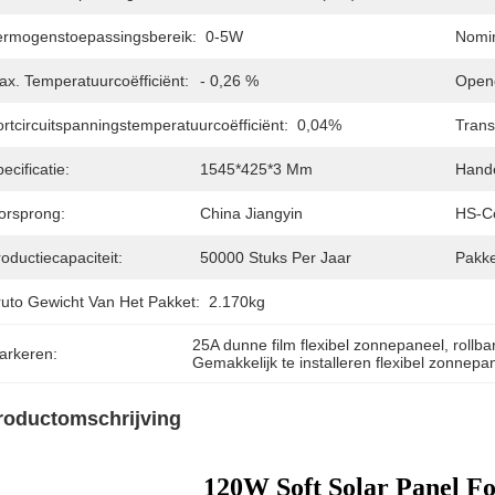
ermogenstoepassingsbereik:
0-5W
Nomin
ax. Temperatuurcoëfficiënt:
- 0,26 %
Openc
rtcircuitspanningstemperatuurcoëfficiënt:
0,04%
Trans
ecificatie:
1545*425*3 Mm
Hand
orsprong:
China Jiangyin
HS-C
oductiecapaciteit:
50000 Stuks Per Jaar
Pakke
ruto Gewicht Van Het Pakket:
2.170kg
25A dunne film flexibel zonnepaneel
, 
rollb
arkeren:
Gemakkelijk te installeren flexibel zonnepa
roductomschrijving
120W Soft Solar Panel Fo