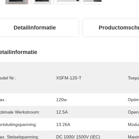
Detailinformatie
Productomschr
etailinformatie
del Nr.:
XSFM-120-T
Toepa
ax.:
120w
Optim
ptimale Werkstroom:
12.5A
Open-
rtsluitingspanning:
13.26A
Modul
ax. Stelselspanning:
DC 1000/ 1500V (IEC)
Maxim