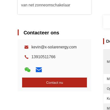
van net zonneomschakelaar
Contacteer ons
D
kevin@x-solarenergy.com
13910511766
Mo
M
Contact nu
O
Ko
M