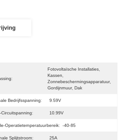
ijving
Fotovoltaïsche Installaties, 
Kassen, 
ssing:
Zonnebeschermingsapparatuur, 
Gordijnmuur, Dak
ale Bedrijfsspanning:
9.59V
Circuitspanning:
10.99V
e-Operatietemperatuurbereik:
-40-85
ale Splijtstroom:
25A