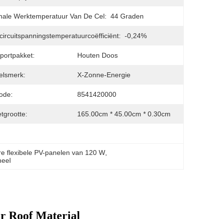
ale Werktemperatuur Van De Cel:
44 Graden
ircuitspanningstemperatuurcoëfficiënt:
-0,24%
portpakket:
Houten Doos
elsmerk:
X-Zonne-Energie
ode:
8541420000
tgrootte:
165.00cm * 45.00cm * 0.30cm
are flexibele PV-panelen van 120 W
, 
neel
r Roof Material