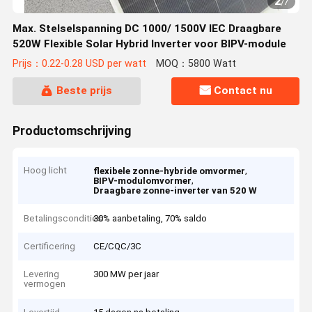
2
/
7
Max. Stelselspanning DC 1000/ 1500V IEC Draagbare
520W Flexible Solar Hybrid Inverter voor BIPV-module
Prijs：0.22-0.28 USD per watt
MOQ：5800 Watt
Beste prijs
Contact nu
Productomschrijving
Hoog licht
,
flexibele zonne-hybride omvormer
,
BIPV-modulomvormer
Draagbare zonne-inverter van 520 W
Betalingscondities
30% aanbetaling, 70% saldo
Certificering
CE/CQC/3C
Levering
300 MW per jaar
vermogen