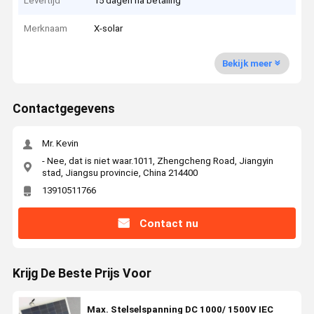
Levertijd
15 dagen na betaling
Merknaam
X-solar
Bekijk meer
Contactgegevens
Mr. Kevin
- Nee, dat is niet waar.1011, Zhengcheng Road, Jiangyin
stad, Jiangsu provincie, China 214400
13910511766
Contact nu
Krijg De Beste Prijs Voor
Max. Stelselspanning DC 1000/ 1500V IEC