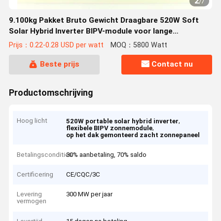
2
/
7
9.100kg Pakket Bruto Gewicht Draagbare 520W Soft
Solar Hybrid Inverter BIPV-module voor lange
levensduur en op het dak
Prijs：0.22-0.28 USD per watt
MOQ：5800 Watt
Beste prijs
Contact nu
Productomschrijving
Hoog licht
,
520W portable solar hybrid inverter
,
flexibele BIPV zonnemodule
op het dak gemonteerd zacht zonnepaneel
Betalingscondities
30% aanbetaling, 70% saldo
Certificering
CE/CQC/3C
Levering
300 MW per jaar
vermogen