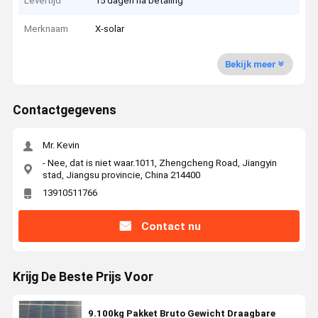
Levertijd
15 dagen na betaling
Merknaam
X-solar
Bekijk meer
Contactgegevens
Mr. Kevin
- Nee, dat is niet waar.1011, Zhengcheng Road, Jiangyin
stad, Jiangsu provincie, China 214400
13910511766
Contact nu
Krijg De Beste Prijs Voor
9.100kg Pakket Bruto Gewicht Draagbare