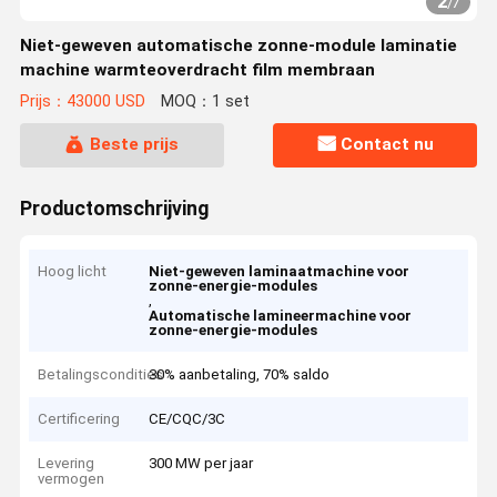
2
/
7
Niet-geweven automatische zonne-module laminatie
machine warmteoverdracht film membraan
Prijs：43000 USD
MOQ：1 set
Beste prijs
Contact nu
Productomschrijving
Hoog licht
Niet-geweven laminaatmachine voor
zonne-energie-modules
,
Automatische lamineermachine voor
zonne-energie-modules
Betalingscondities
30% aanbetaling, 70% saldo
Certificering
CE/CQC/3C
Levering
300 MW per jaar
vermogen