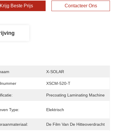
Krijg Beste Prijs
Contacteer Ons
ijving
naam
X-SOLAR
lnummer
XSCM-520-T
ficatie:
Precoating Laminating Machine
even Type:
Elektrisch
raanmateriaal:
De Film Van De Hitteoverdracht