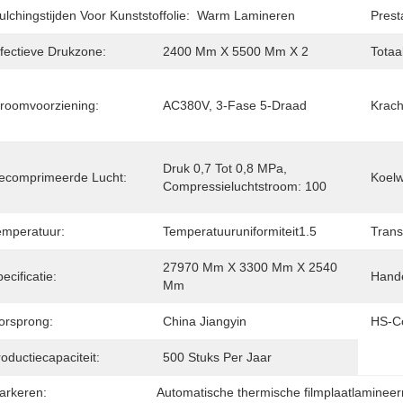
lchingstijden Voor Kunststoffolie:
Warm Lamineren
Prest
ffectieve Drukzone:
2400 Mm X 5500 Mm X 2
Totaa
troomvoorziening:
AC380V, 3-Fase 5-Draad
Krach
Druk 0,7 Tot 0,8 MPa, 
ecomprimeerde Lucht:
Koelw
Compressieluchtstroom: 100
emperatuur:
Temperatuuruniformiteit1.5
Trans
27970 Mm X 3300 Mm X 2540 
ecificatie:
Hand
Mm
orsprong:
China Jiangyin
HS-C
oductiecapaciteit:
500 Stuks Per Jaar
arkeren:
Automatische thermische filmplaatlaminee