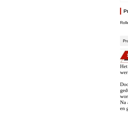
P
Roll
Pr
Het
wer
Doo
ged
wor
Na 
en 