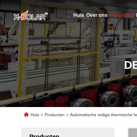
Huis
Over ons
Producten
D
Huis
>
Producten
>
Automatische veilige thermische f
Producten