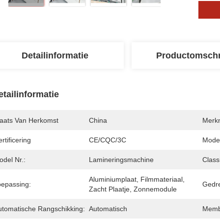
Detailinformatie
Productomschr
etailinformatie
laats Van Herkomst
China
Merk
rtificering
CE/CQC/3C
Mode
del Nr.:
Lamineringsmachine
Classi
Aluminiumplaat, Filmmateriaal, 
oepassing:
Gedr
Zacht Plaatje, Zonnemodule
utomatische Rangschikking:
Automatisch
Memb