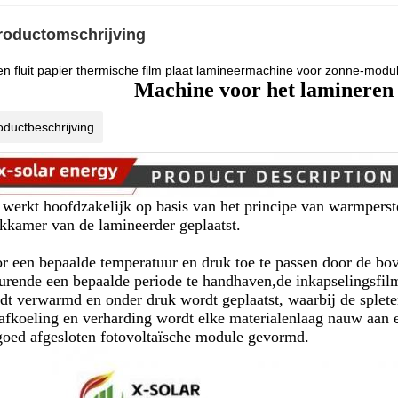
roductomschrijving
en fluit papier thermische film plaat lamineermachine voor zonne-modul
Machine voor het lamineren
oductbeschrijving
 werkt hoofdzakelijk op basis van het principe van warmperst
kkamer van de lamineerder geplaatst.
r een bepaalde temperatuur en druk toe te passen door de bo
urende een bepaalde periode te handhaven,de inkapselingsfil
dt verwarmd en onder druk wordt geplaatst, waarbij de splete
afkoeling en verharding wordt elke materialenlaag nauw aan e
goed afgesloten fotovoltaïsche module gevormd.