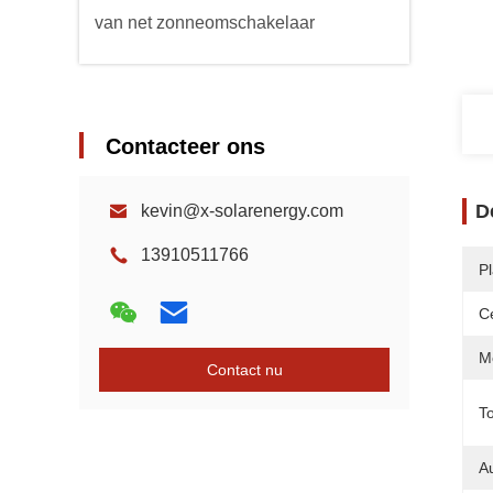
van net zonneomschakelaar
Contacteer ons
D
kevin@x-solarenergy.com
13910511766
P
Ce
Mo
Contact nu
T
A