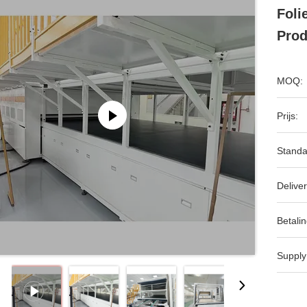
Foli
Prod
MOQ:
Prijs:
Standa
Deliver
Betalin
Supply