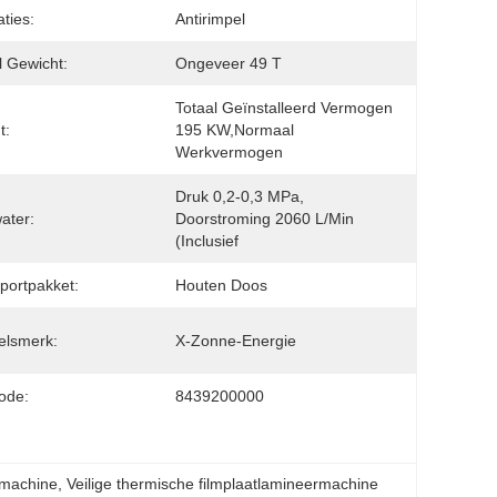
aties:
Antirimpel
l Gewicht:
Ongeveer 49 T
Totaal Geïnstalleerd Vermogen 
t:
195 KW,normaal 
Werkvermogen
Druk 0,2-0,3 MPa, 
ater:
Doorstroming 2060 L/min 
(inclusief
portpakket:
Houten Doos
elsmerk:
X-Zonne-Energie
ode:
8439200000
rmachine
, 
Veilige thermische filmplaatlamineermachine