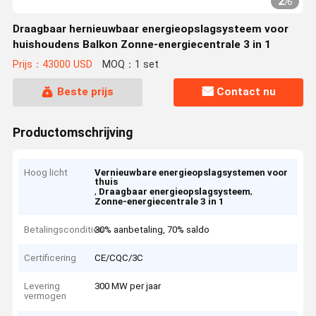
2
/
6
Draagbaar hernieuwbaar energieopslagsysteem voor
huishoudens Balkon Zonne-energiecentrale 3 in 1
Prijs：43000 USD
MOQ：1 set
Beste prijs
Contact nu
Productomschrijving
Hoog licht
Vernieuwbare energieopslagsystemen voor
thuis
,
,
Draagbaar energieopslagsysteem
Zonne-energiecentrale 3 in 1
Betalingscondities
30% aanbetaling, 70% saldo
Certificering
CE/CQC/3C
Levering
300 MW per jaar
vermogen