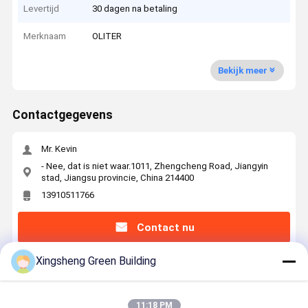
Levertijd
30 dagen na betaling
Merknaam
OLITER
Bekijk meer
Contactgegevens
Mr. Kevin
- Nee, dat is niet waar.1011, Zhengcheng Road, Jiangyin
stad, Jiangsu provincie, China 214400
13910511766
Contact nu
Xingsheng Green Building
Krijg De Beste Prijs Voor
11:18 PM