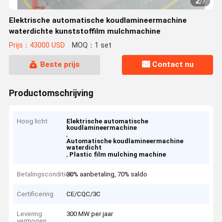
2
/
7
Elektrische automatische koudlamineermachine
waterdichte kunststoffilm mulchmachine
Prijs：43000 USD
MOQ：1 set
Beste prijs
Contact nu
Productomschrijving
Hoog licht
Elektrische automatische
koudlamineermachine
,
Automatische koudlamineermachine
waterdicht
,
Plastic film mulching machine
Betalingscondities
30% aanbetaling, 70% saldo
Certificering
CE/CQC/3C
Levering
300 MW per jaar
vermogen