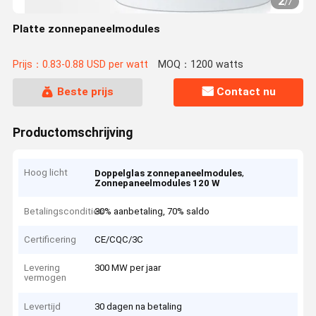
2
/
7
Platte zonnepaneelmodules
Prijs：0.83-0.88 USD per watt
MOQ：1200 watts
Beste prijs
Contact nu
Productomschrijving
Hoog licht
,
Doppelglas zonnepaneelmodules
Zonnepaneelmodules 120 W
Betalingscondities
30% aanbetaling, 70% saldo
Certificering
CE/CQC/3C
Levering
300 MW per jaar
vermogen
Levertijd
30 dagen na betaling