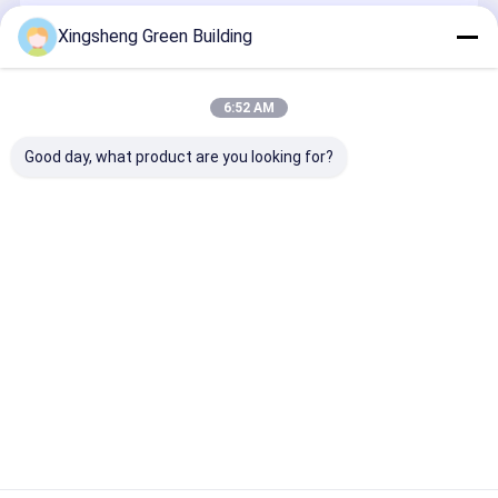
Xingsheng Green Building
Aanbevolen Producten
6:52 AM
Good day, what product are you looking for?
Beste prijs
Beste prijs
Beste prijs
Beste pri
Thuis
Ongeveer
Contacteer
Desktop
ons
ons
Site
Sitemap
Privacybeleid