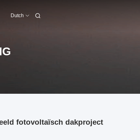
Dutch
NG
eld fotovoltaïsch dakproject