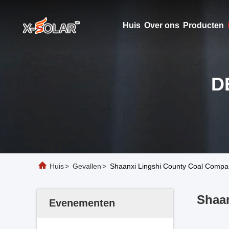
Huis
Over ons
Producten
D
Huis
>
Gevallen
>
Shaanxi Lingshi County Coal Compan
Shaan
Evenementen