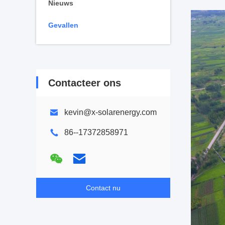
Nieuws
Gevallen
Contacteer ons
kevin@x-solarenergy.com
86--17372858971
Contact nu