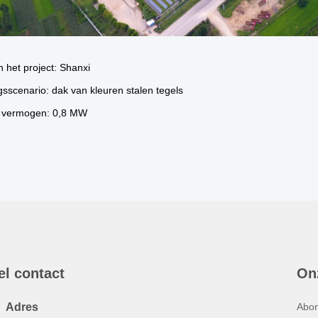
n het project: Shanxi
sscenario: dak van kleuren stalen tegels
d vermogen: 0,8 MW
el contact
On
Adres
Abon