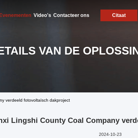
Evenementen
Video's
Contacteer ons
Citaat
ETAILS VAN DE OPLOSSI
y verdeeld fotovoltaïsch dakproject
xi Lingshi County Coal Company verde
2024-10-23