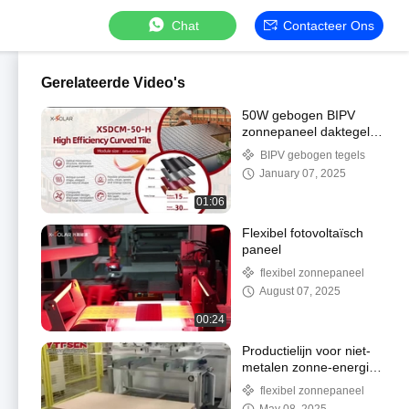
Chat
Contacteer Ons
Gerelateerde Video's
50W gebogen BIPV
zonnepaneel daktegels
kortsluitingspanning
BIPV gebogen tegels
8.62A CE TUV
January 07, 2025
gecertificeerd
01:06
Flexibel fotovoltaïsch
paneel
flexibel zonnepaneel
August 07, 2025
00:24
Productielijn voor niet-
metalen zonne-energie-
modules Niet-
flexibel zonnepaneel
destructieve