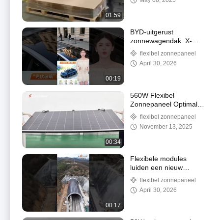
May 08, 2025
dickmachine Nominaal
vermogen 10 kW
01:59
BYD-uitgerust
zonnewagendak. X-
SOLAR helpt het bereik
flexibel zonnepaneel
van nieuwe energie-
April 30, 2026
elektrische voertuigen
uit te breiden.
00:19
560W Flexibel
Zonnepaneel Optimale
Bedrijfsspanning 9,59V
flexibel zonnepaneel
en Weerbestendig
November 13, 2025
00:34
Flexibele modules
luiden een nieuw
installatietijdperk in en
flexibel zonnepaneel
passen zich aan alle
April 30, 2026
soorten gebogen
oppervlakken aan.
00:17