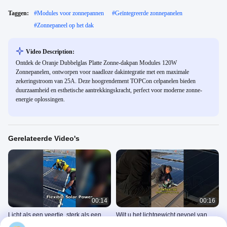
Taggen:
#
Modules voor zonnepannen
#
Geïntegreerde zonnepanelen
#
Zonnepaneel op het dak
Video Description:
Ontdek de Oranje Dubbelglas Platte Zonne-dakpan Modules 120W
Zonnepanelen, ontworpen voor naadloze dakintegratie met een maximale
zekeringstroom van 25A. Deze hoogrendement TOPCon celpanelen bieden
duurzaamheid en esthetische aantrekkingskracht, perfect voor moderne zonne-
energie oplossingen.
Gerelateerde Video's
00:14
00:16
Licht als een veertje, sterk als een
Wilt u het lichtgewicht gevoel van
schild! Flexibele panelen met frame
flexibele panelen en de sterkte van