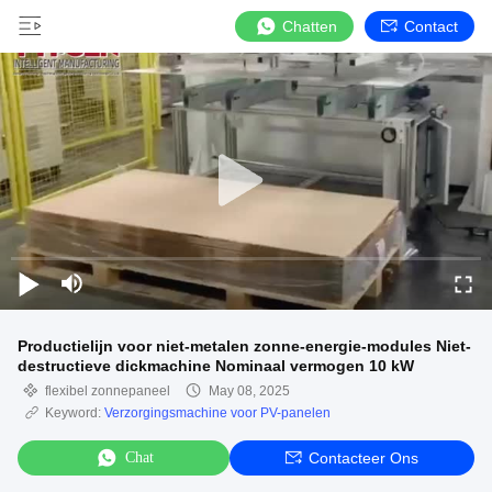
Chatten
Contact
Productielijn voor niet-metalen zonne-energie-modules Niet-
destructieve dickmachine Nominaal vermogen 10 kW
flexibel zonnepaneel
May 08, 2025
Keyword:
Verzorgingsmachine voor PV-panelen
Chat
Contacteer Ons