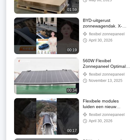
May 08, 2025
dickmachine Nominaal
vermogen 10 kW
01:59
BYD-uitgerust
zonnewagendak. X-
SOLAR helpt het bereik
flexibel zonnepaneel
van nieuwe energie-
April 30, 2026
elektrische voertuigen
uit te breiden.
00:19
560W Flexibel
Zonnepaneel Optimale
Bedrijfsspanning 9,59V
flexibel zonnepaneel
en Weerbestendig
November 13, 2025
00:34
Flexibele modules
luiden een nieuw
installatietijdperk in en
flexibel zonnepaneel
passen zich aan alle
April 30, 2026
soorten gebogen
oppervlakken aan.
00:17