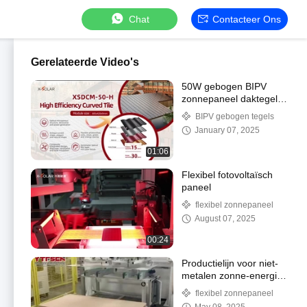
Chat
Contacteer Ons
Gerelateerde Video's
50W gebogen BIPV
zonnepaneel daktegels
kortsluitingspanning
BIPV gebogen tegels
8.62A CE TUV
January 07, 2025
gecertificeerd
01:06
Flexibel fotovoltaïsch
paneel
flexibel zonnepaneel
August 07, 2025
00:24
Productielijn voor niet-
metalen zonne-energie-
modules Niet-
flexibel zonnepaneel
destructieve