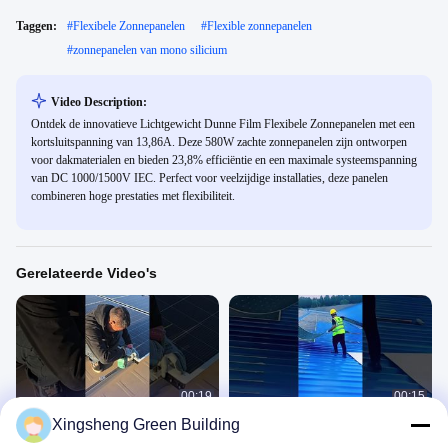
Taggen:
#
Flexibele Zonnepanelen
#
Flexible zonnepanelen
#
zonnepanelen van mono silicium
Video Description:
Ontdek de innovatieve Lichtgewicht Dunne Film Flexibele Zonnepanelen met een
kortsluitspanning van 13,86A. Deze 580W zachte zonnepanelen zijn ontworpen
voor dakmaterialen en bieden 23,8% efficiëntie en een maximale systeemspanning
van DC 1000/1500V IEC. Perfect voor veelzijdige installaties, deze panelen
combineren hoge prestaties met flexibiliteit.
Gerelateerde Video's
00:19
00:15
Xingsheng Green Building
Wil je het lichtgewicht, maar ben je
Installeer flexibele zonnepanelen in
bang dat het niet sterk genoeg is?
slechts 3 minuten – eenvoudig en